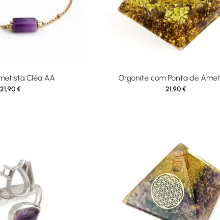
Ametista Cléa AA
Orgonite com Ponta de Amet
21,90
€
21,90
€