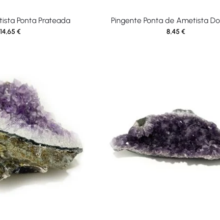
ista Ponta Prateada
Pingente Ponta de Ametista D
14,65
€
8,45
€