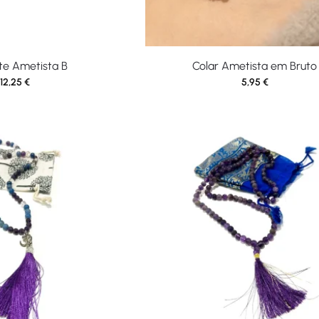
te Ametista B
Colar Ametista em Bruto
12,25
€
5,95
€