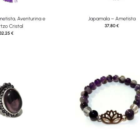
etista, Aventurina e
Japamala – Ametista
tzo Cristal
37,80
€
32,25
€