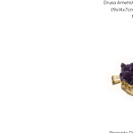
Drusa Ametis
(19x14x7cm
Pingente D