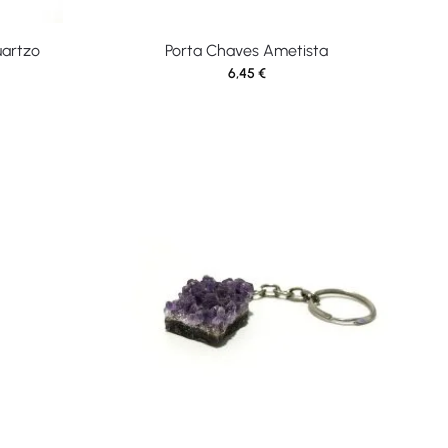
uartzo
Porta Chaves Ametista
6,45
€