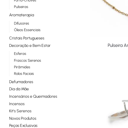
Porta-chaves
Pulseiras
Aromaterapia
Difusores
Óleos Essenciais
Cristais Portugueses
Pulseira 
Decoração e Bem Estar
Esferas
Frascos Serenos
Pirâmides
Rolos Faciais
Defumadores
Dia da Mãe
Incensários e Queimadores
Incensos
Kit's Serenos
Novos Produtos
Peças Exclusivas