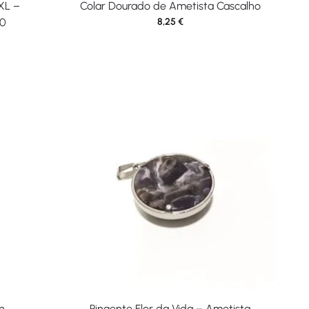
XL –
Colar Dourado de Ametista Cascalho
30
8,25
€
n
Pingente Flor da Vida – Ametista