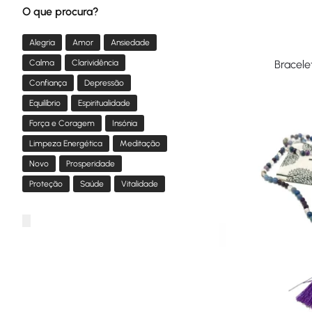
O que procura?
Alegria
Amor
Ansiedade
Bracele
Calma
Clarividência
Confiança
Depressão
Equilíbrio
Espiritualidade
Força e Coragem
Insónia
Limpeza Energética
Meditação
Novo
Prosperidade
Proteção
Saúde
Vitalidade