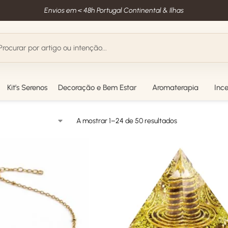
Envios em < 48h Portugal Continental & Ilhas
Kit’s Serenos
Decoração e Bem Estar
Aromaterapia
Inc
A mostrar 1–24 de 50 resultados