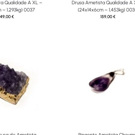
ta Qualidade A XL –
Drusa Ametista Qualidade A 
 – 1,293kg) 0037
(24x14x6cm – 1,453kg) 00
149,00
€
159,00
€
rusa de Ametista
Pingente Ametista Chevro