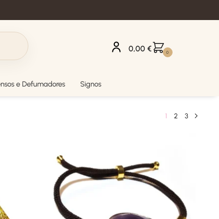
0,00
€
0
ensos e Defumadores
Signos
1
2
3