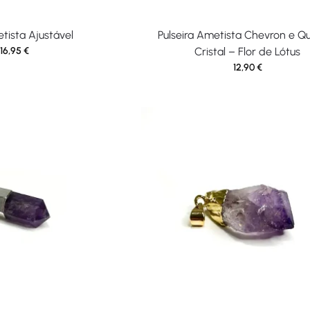
tista Ajustável
Pulseira Ametista Chevron e Q
16,95
€
Cristal – Flor de Lótus
12,90
€