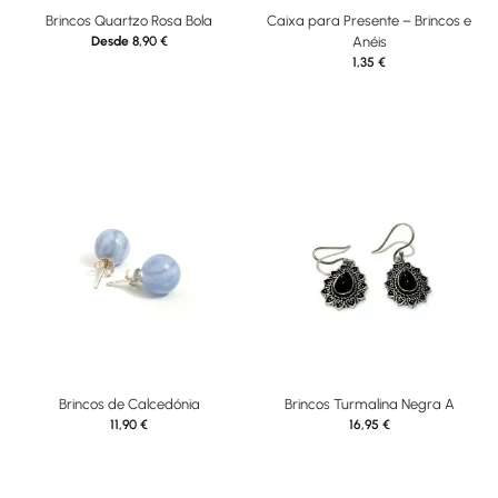
Brincos Quartzo Rosa Bola
Caixa para Presente – Brincos e
Desde
8,90
€
Anéis
1,35
€
Brincos de Calcedónia
Brincos Turmalina Negra A
11,90
€
16,95
€