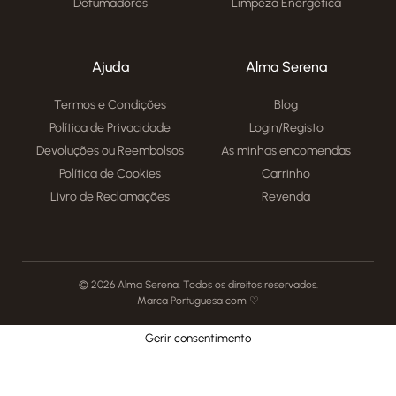
Defumadores
Limpeza Energética
Ajuda
Alma Serena
Termos e Condições
Blog
Política de Privacidade
Login/Registo
Devoluções ou Reembolsos
As minhas encomendas
Política de Cookies
Carrinho
Livro de Reclamações
Revenda
© 2026 Alma Serena. Todos os direitos reservados.
Marca Portuguesa com ♡
Gerir consentimento