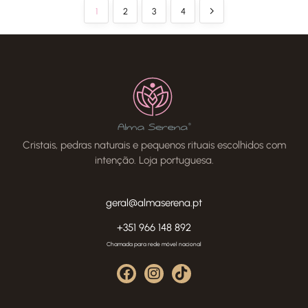
1
2
3
4
Cristais, pedras naturais e pequenos rituais escolhidos com
intenção. Loja portuguesa.
geral@almaserena.pt
+351 966 148 892
Chamada para rede móvel nacional