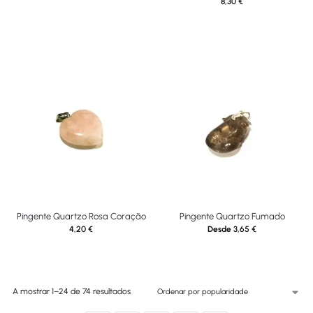
8,30
€
Pingente Quartzo Rosa Coração
Pingente Quartzo Fumado
4,20
€
Desde
3,65
€
A mostrar 1–24 de 74 resultados