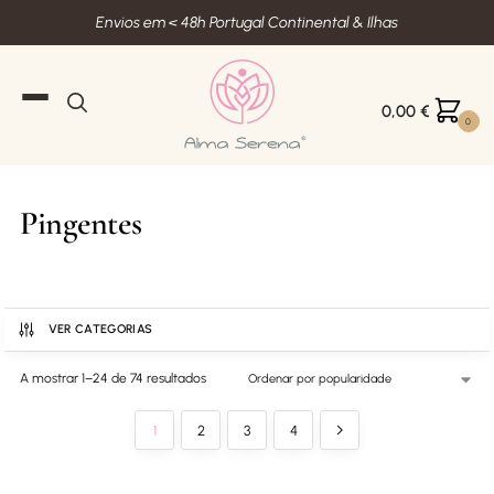
Envios em < 48h Portugal Continental & Ilhas
0,00
€
0
Pingentes
VER CATEGORIAS
A mostrar 1–24 de 74 resultados
1
2
3
4