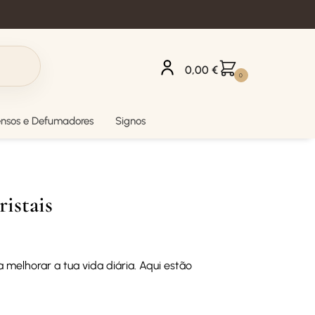
0,00
€
0
ensos e Defumadores
Signos
istais
melhorar a tua vida diária. Aqui estão