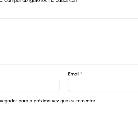
o.
Campos obrigatórios marcados com
*
Email
*
avegador para a próxima vez que eu comentar.