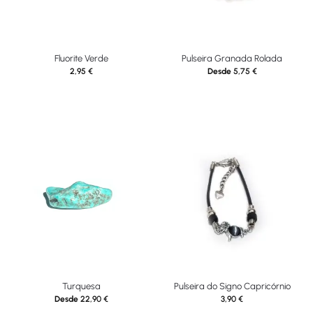
Fluorite Verde
Pulseira Granada Rolada
2,95
€
Desde
5,75
€
Turquesa
Pulseira do Signo Capricórnio
Desde
22,90
€
3,90
€