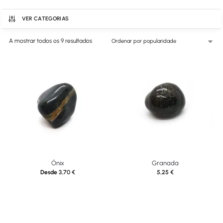
VER CATEGORIAS
A mostrar todos os 9 resultados
Ónix
Granada
Desde
3,70
€
5,25
€