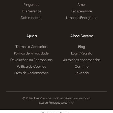
Pingentes
Amor
Kits Serenos
Prosperidade
Defumadores
Limpeza Energética
Ajuda
Alma Serena
Termos e Condições
Blog
Política de Privacidade
Login/Registo
Devoluções ou Reembolsos
As minhas encomendas
Política de Cookies
Carrinho
Livro de Reclamações
Revenda
© 2026 Alma Serena. Todos os direitos reservados.
Marca Portuguesa com ♡