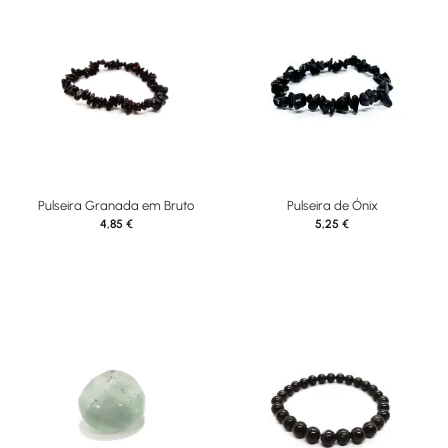
Pulseira Granada em Bruto
Pulseira de Ónix
4,85
€
5,25
€