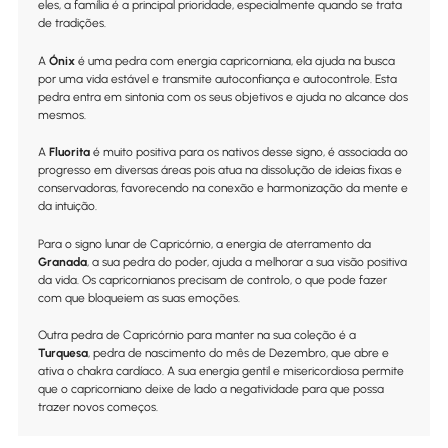
eles, a família é a principal prioridade, especialmente quando se trata
de tradições.
A
Ónix
é uma pedra com energia capricorniana, ela ajuda na busca
por uma vida estável e transmite autoconfiança e autocontrole. Esta
pedra entra em sintonia com os seus objetivos e ajuda no alcance dos
mesmos.
A
Fluorita
é muito positiva para os nativos desse signo, é associada ao
progresso em diversas áreas pois atua na dissolução de ideias fixas e
conservadoras, favorecendo na conexão e harmonização da mente e
da intuição.
Para o signo lunar de Capricórnio, a energia de aterramento da
Granada
, a sua pedra do poder, ajuda a melhorar a sua visão positiva
da vida. Os capricornianos precisam de controlo, o que pode fazer
com que bloqueiem as suas emoções.
Outra pedra de Capricórnio para manter na sua coleção é a
Turquesa
, pedra de nascimento do mês de Dezembro, que abre e
ativa o chakra cardíaco. A sua energia gentil e misericordiosa permite
que o capricorniano deixe de lado a negatividade para que possa
trazer novos começos.