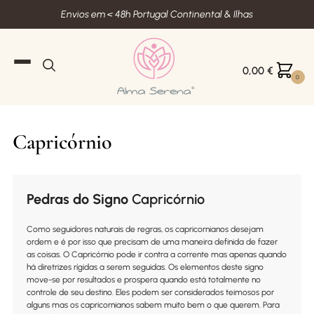
Envios em < 48h Portugal Continental & Ilhas
0,00
€
0
Capricórnio
Pedras do Signo
Capricórnio
Como seguidores naturais de regras, os capricornianos desejam
ordem e é por isso que precisam de uma maneira definida de fazer
as coisas. O Capricórnio pode ir contra a corrente mas apenas quando
há diretrizes rígidas a serem seguidas. Os elementos deste signo
move-se por resultados e prospera quando está totalmente no
controle de seu destino. Eles podem ser considerados teimosos por
alguns mas os capricornianos sabem muito bem o que querem. Para