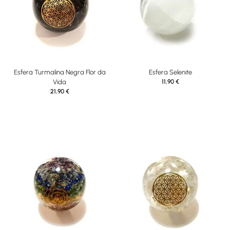
Esfera Turmalina Negra Flor da
Esfera Selenite
Vida
11,90
€
21,90
€