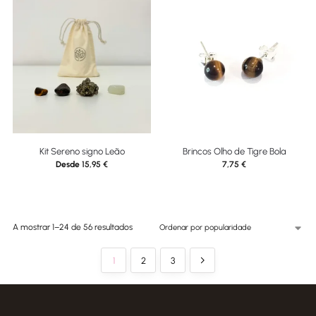
Kit Sereno signo Leão
Brincos Olho de Tigre Bola
Desde
15,95
€
7,75
€
A mostrar 1–24 de 56 resultados
1
2
3