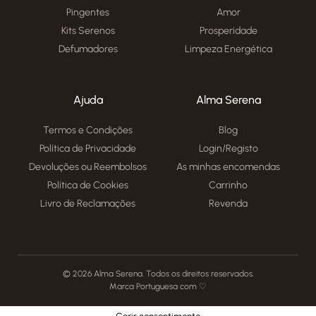
Pingentes
Amor
Kits Serenos
Prosperidade
Defumadores
Limpeza Energética
Ajuda
Alma Serena
Termos e Condições
Blog
Política de Privacidade
Login/Registo
Devoluções ou Reembolsos
As minhas encomendas
Política de Cookies
Carrinho
Livro de Reclamações
Revenda
© 2026 Alma Serena. Todos os direitos reservados.
Marca Portuguesa com ♡