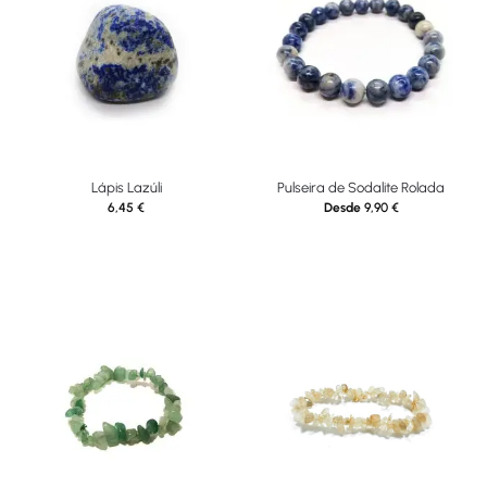
Lápis Lazúli
Pulseira de Sodalite Rolada
6,45
€
Desde
9,90
€