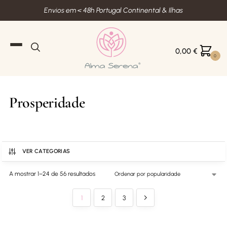
Envios em < 48h Portugal Continental & Ilhas
0,00
€
0
Prosperidade
VER CATEGORIAS
A mostrar 1–24 de 56 resultados
1
2
3