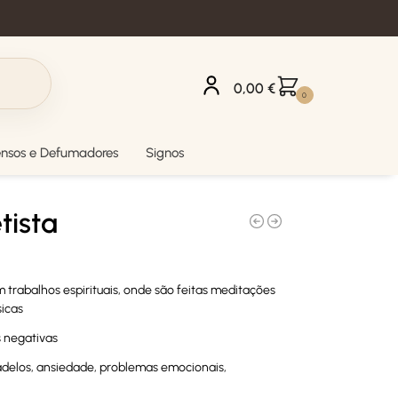
0,00
€
0
ensos e Defumadores
Signos
tista
trabalhos espirituais, onde são feitas meditações
sicas
s negativas
adelos, ansiedade, problemas emocionais,