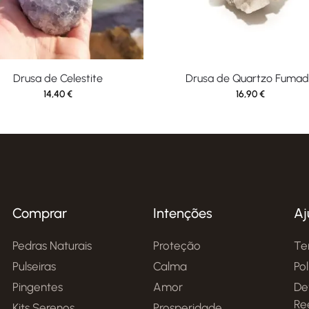
Drusa de Celestite
Drusa de Quartzo Fuma
14,40
€
16,90
€
Comprar
Intenções
Aj
Pedras Naturais
Proteção
Te
Pulseiras
Calma
Po
Pingentes
Amor
De
Re
Kits Serenos
Prosperidade