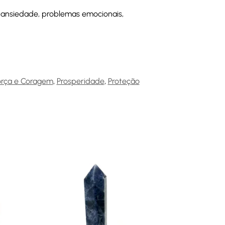
, ansiedade, problemas emocionais,
orça e Coragem
,
Prosperidade
,
Proteção