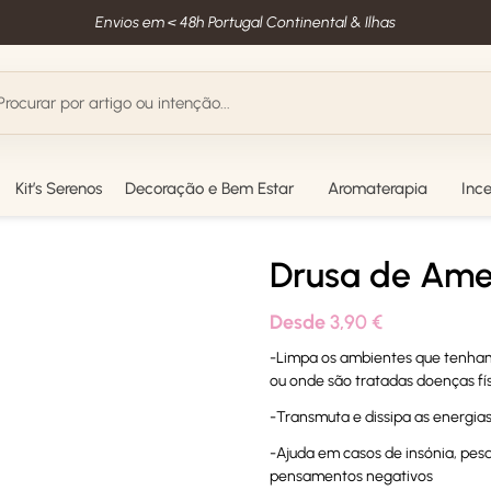
Envios em < 48h Portugal Continental & Ilhas
Kit’s Serenos
Decoração e Bem Estar
Aromaterapia
Inc
Drusa de Ame
Desde
3,90
€
-Limpa os ambientes que tenham 
ou onde são tratadas doenças fí
-Transmuta e dissipa as energia
-Ajuda em casos de insónia, pes
pensamentos negativos