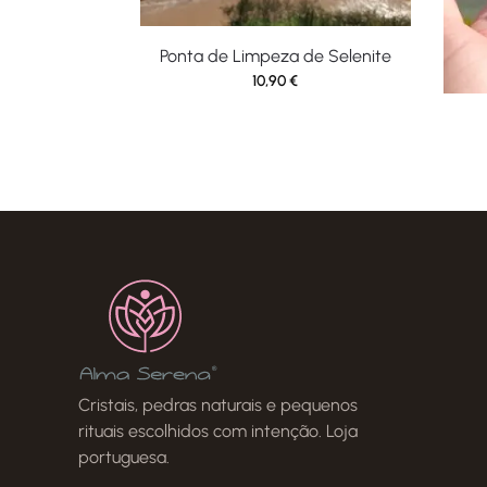
Ponta de Limpeza de Selenite
10,90
€
Cristais, pedras naturais e pequenos
rituais escolhidos com intenção. Loja
portuguesa.