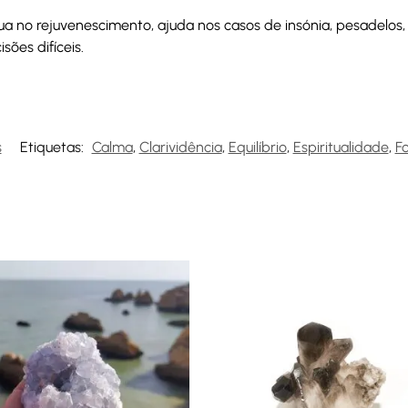
a no rejuvenescimento, ajuda nos casos de insónia, pesadelos
ões difíceis.
s
Etiquetas:
Calma
,
Clarividência
,
Equilíbrio
,
Espiritualidade
,
F