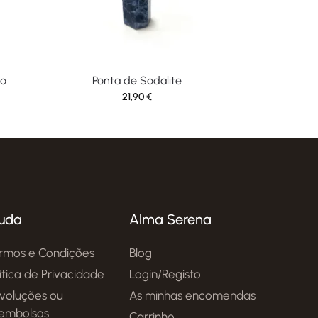
do
Ponta de Sodalite
21,90
€
uda
Alma Serena
rmos e Condições
Blog
lítica de Privacidade
Login/Registo
voluções ou
As minhas encomendas
embolsos
Carrinho