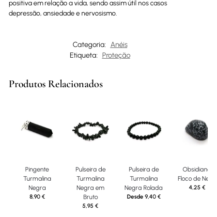
positiva em relação a vida, sendo assim útil nos casos
depressão, ansiedade e nervosismo.
Categoria:
Anéis
Etiqueta:
Proteção
Produtos Relacionados
Pingente
Pulseira de
Pulseira de
Obsidiana
Turmalina
Turmalina
Turmalina
Floco de Neve
Negra
Negra em
Negra Rolada
4,25
€
8,90
€
Bruto
Desde
9,40
€
5,95
€