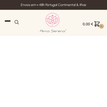
Envios em < 48h Portugal Continental & Ilhas
0,00
€
0