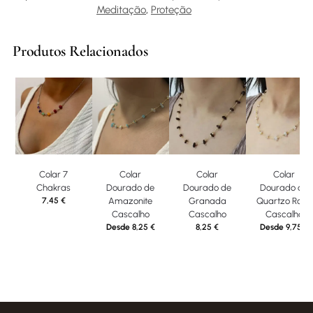
Meditação
,
Proteção
Produtos Relacionados
Colar 7
Colar
Colar
Colar
Chakras
Dourado de
Dourado de
Dourado de
7,45
€
Amazonite
Granada
Quartzo Rosa
Cascalho
Cascalho
Cascalho
Desde
8,25
€
8,25
€
Desde
9,75
€