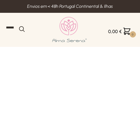
Envios em < 48h Portugal Continental & Ilhas
0,00
€
0