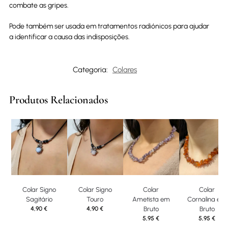
combate as gripes.
Pode também ser usada em tratamentos radiónicos para ajudar
a identificar a causa das indisposições.
Categoria:
Colares
Produtos Relacionados
Colar Signo
Colar Signo
Colar
Colar
Sagitário
Touro
Ametista em
Cornalina em
4,90
€
4,90
€
Bruto
Bruto
5,95
€
5,95
€