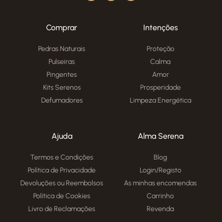
Comprar
Intenções
Pedras Naturais
Proteção
Pulseiras
Calma
Pingentes
Amor
Kits Serenos
Prosperidade
Defumadores
Limpeza Energética
Ajuda
Alma Serena
Termos e Condições
Blog
Política de Privacidade
Login/Registo
Devoluções ou Reembolsos
As minhas encomendas
Política de Cookies
Carrinho
Livro de Reclamações
Revenda