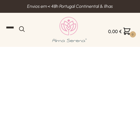
Envios em < 48h Portugal Continental & Ilhas
0,00
€
0