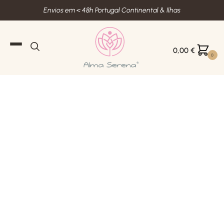
Envios em < 48h Portugal Continental & Ilhas
0,00
€
0