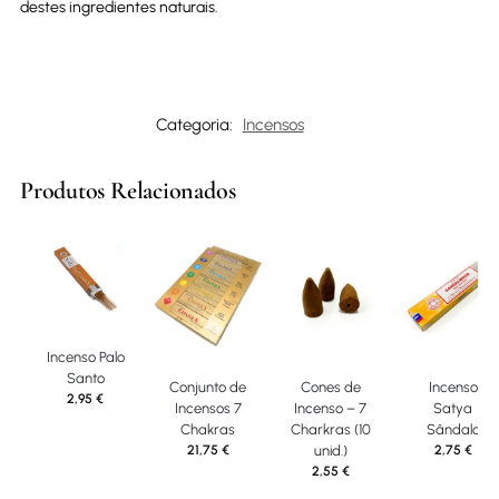
destes ingredientes naturais.
Categoria:
Incensos
Produtos Relacionados
Incenso Palo
Santo
Conjunto de
Cones de
Incenso
2,95
€
Incensos 7
Incenso – 7
Satya
Chakras
Charkras (10
Sândalo
21,75
€
unid.)
2,75
€
2,55
€