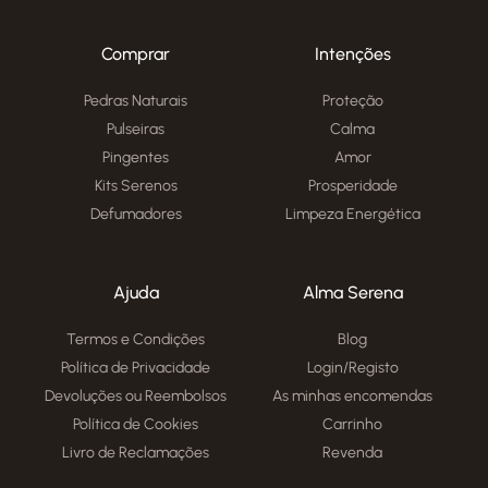
Comprar
Intenções
Pedras Naturais
Proteção
Pulseiras
Calma
Pingentes
Amor
Kits Serenos
Prosperidade
Defumadores
Limpeza Energética
Ajuda
Alma Serena
Termos e Condições
Blog
Política de Privacidade
Login/Registo
Devoluções ou Reembolsos
As minhas encomendas
Política de Cookies
Carrinho
Livro de Reclamações
Revenda