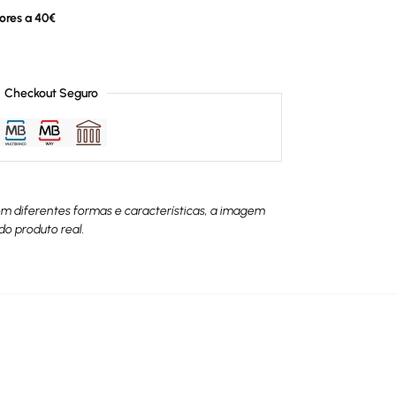
ores a 40€
Checkout Seguro
têm diferentes formas e características, a imagem
do produto real.