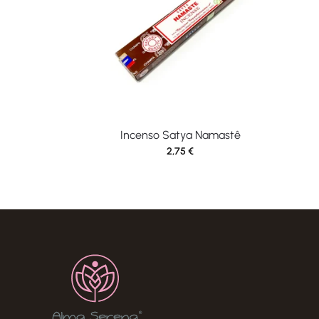
Incenso Satya Namastê
2,75
€