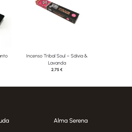
anto
Incenso Tribal Soul – Sálvia &
Lavanda
2,75
€
uda
Alma Serena