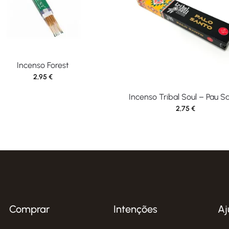
Incenso Forest
2,95
€
Incenso Tribal Soul – Pau S
2,75
€
Comprar
Intenções
Aj