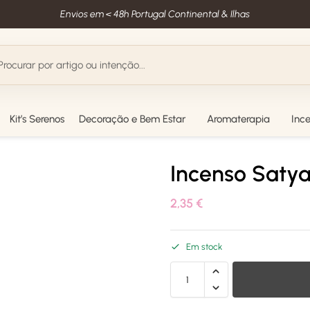
Envios em < 48h Portugal Continental & Ilhas
Kit’s Serenos
Decoração e Bem Estar
Aromaterapia
Inc
Incenso Saty
2,35
€
Em stock