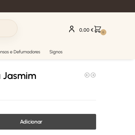
0,00
€
0
ensos e Defumadores
Signos
a Jasmim
Adicionar