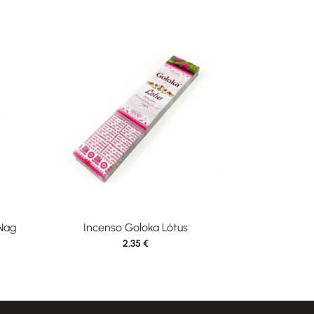
Nag
Incenso Goloka Lótus
2,35
€