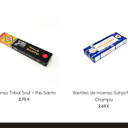
enso Tribal Soul – Pau Santo
Bastões de Incenso Satya 
2,75
€
Champa
2,65
€