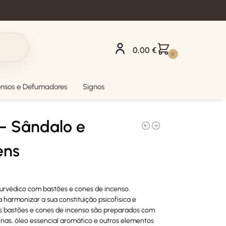
0,00
€
0
ensos e Defumadores
Signos
– Sândalo e
ens
urvédico com bastões e cones de incenso.
armonizar a sua constituição psicofísica e
 Os bastões e cones de incenso são preparados com
sinas, óleo essencial aromático e outros elementos