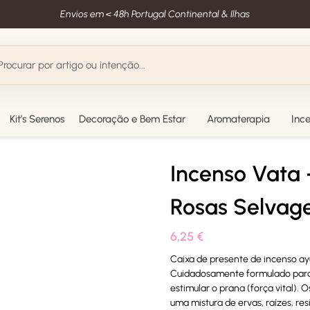
Envios em < 48h Portugal Continental & Ilhas
Kit’s Serenos
Decoração e Bem Estar
Aromaterapia
Inc
Incenso Vata 
Rosas Selvag
6,25
€
Caixa de presente de incenso ay
Cuidadosamente formulado para h
estimular o prana (força vital).
uma mistura de ervas, raízes, re