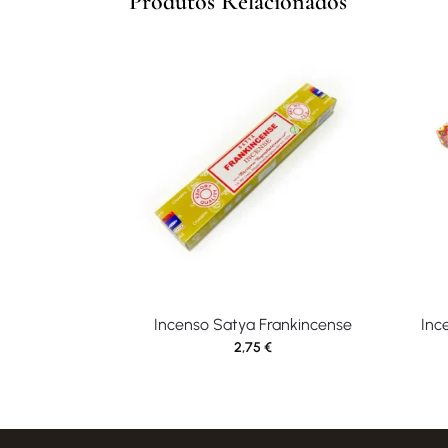
Produtos Relacionados
Incenso Satya Frankincense
Inc
2,75
€