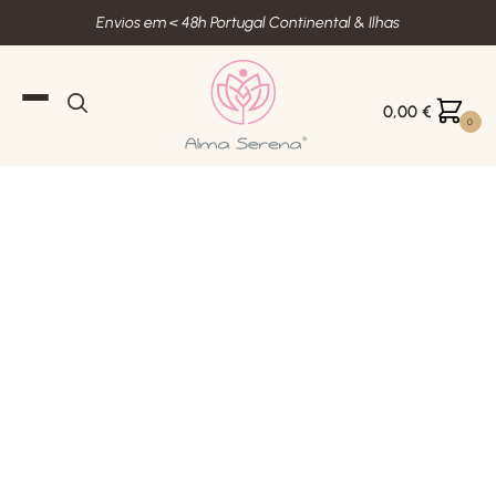
Envios em < 48h Portugal Continental & Ilhas
0,00
€
0