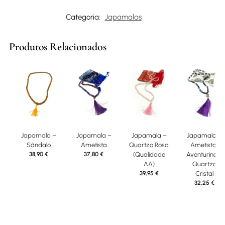
Categoria:
Japamalas
Produtos Relacionados
Japamala –
Japamala –
Japamala –
Japamala –
Sândalo
Ametista
Quartzo Rosa
Ametista,
38,90
€
37,80
€
(Qualidade
Aventurina e
AA)
Quartzo
39,95
€
Cristal
32,25
€