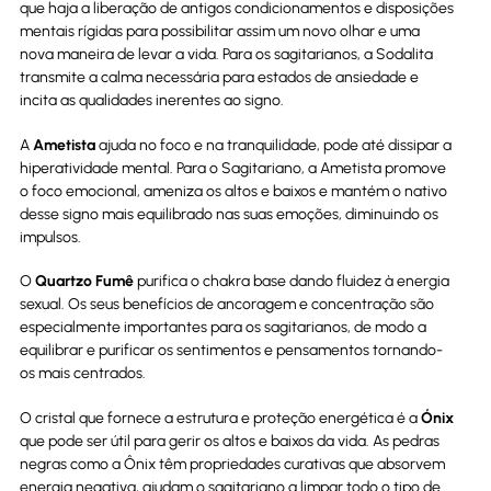
que haja a liberação de antigos condicionamentos e disposições
mentais rígidas para possibilitar assim um novo olhar e uma
nova maneira de levar a vida. Para os sagitarianos, a Sodalita
transmite a calma necessária para estados de ansiedade e
incita as qualidades inerentes ao signo.
A
Ametista
ajuda no foco e na tranquilidade, pode até dissipar a
hiperatividade mental. Para o Sagitariano, a Ametista promove
o foco emocional, ameniza os altos e baixos e mantém o nativo
desse signo mais equilibrado nas suas emoções, diminuindo os
impulsos.
O
Quartzo Fumê
purifica o chakra base dando fluidez à energia
sexual. Os seus benefícios de ancoragem e concentração são
especialmente importantes para os sagitarianos, de modo a
equilibrar e purificar os sentimentos e pensamentos tornando-
os mais centrados.
O cristal que fornece a estrutura e proteção energética é a
Ónix
que pode ser útil para gerir os altos e baixos da vida. As pedras
negras como a Ônix têm propriedades curativas que absorvem
energia negativa, ajudam o sagitariano a limpar todo o tipo de