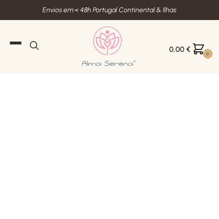
Envios em < 48h Portugal Continental & Ilhas
0,00
€
0