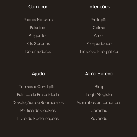
Comprar
Intenções
Pedras Naturais
Proteção
Pulseiras
Calma
Pingentes
Amor
Kits Serenos
Prosperidade
Defumadores
Limpeza Energética
Ajuda
Alma Serena
Termos e Condições
Blog
Política de Privacidade
Login/Registo
Devoluções ou Reembolsos
As minhas encomendas
Política de Cookies
Carrinho
Livro de Reclamações
Revenda