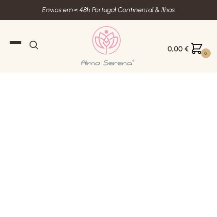
Envios em < 48h Portugal Continental & Ilhas
0,00
€
0