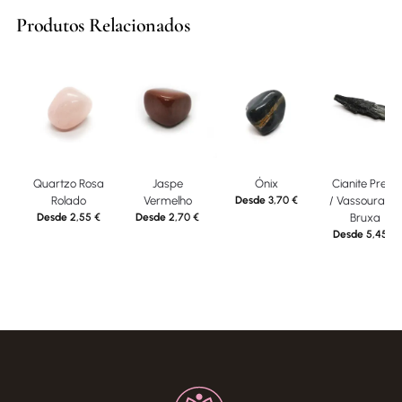
Produtos Relacionados
Quartzo Rosa
Jaspe
Ónix
Cianite Preta
Rolado
Vermelho
Desde
3,70
€
/ Vassoura de
Desde
2,55
€
Desde
2,70
€
Bruxa
Desde
5,45
€