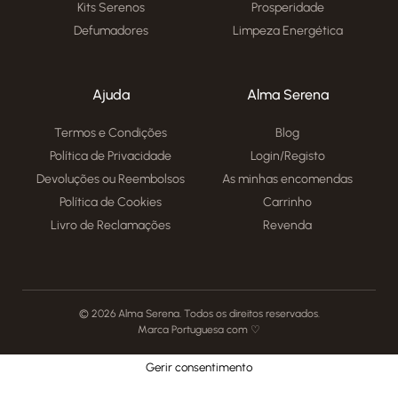
Kits Serenos
Prosperidade
Defumadores
Limpeza Energética
Ajuda
Alma Serena
Termos e Condições
Blog
Política de Privacidade
Login/Registo
Devoluções ou Reembolsos
As minhas encomendas
Política de Cookies
Carrinho
Livro de Reclamações
Revenda
© 2026 Alma Serena. Todos os direitos reservados.
Marca Portuguesa com ♡
Gerir consentimento