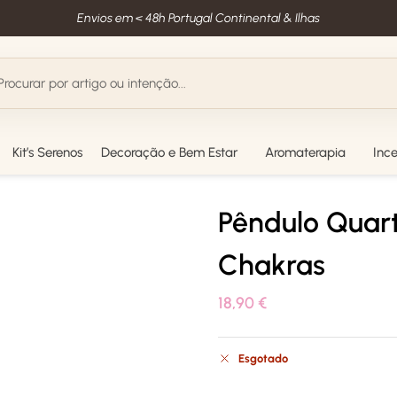
Envios em < 48h Portugal Continental & Ilhas
Kit’s Serenos
Decoração e Bem Estar
Aromaterapia
Inc
Pêndulo Quart
Chakras
18,90
€
Esgotado