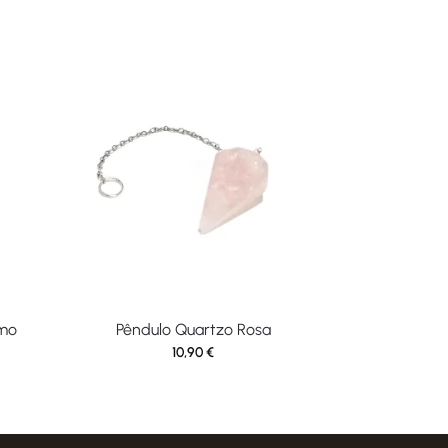
lmo
Pêndulo Quartzo Rosa
10,90
€