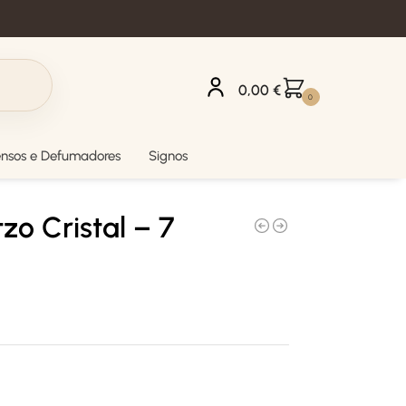
0,00
€
0
ensos e Defumadores
Signos
zo Cristal – 7