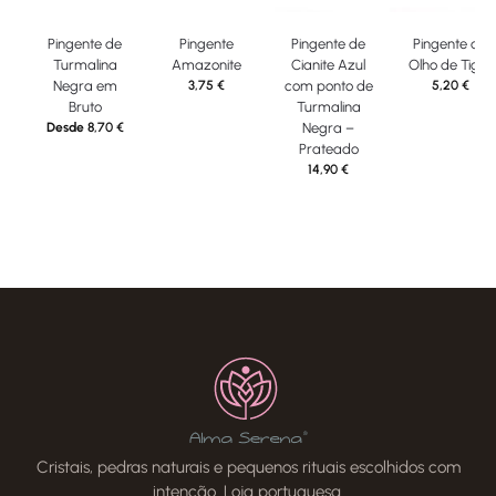
Pingente de
Pingente
Pingente de
Pingente de
Turmalina
Amazonite
Cianite Azul
Olho de Tigre
Negra em
3,75
€
com ponto de
5,20
€
Bruto
Turmalina
Desde
8,70
€
Negra –
Prateado
14,90
€
Cristais, pedras naturais e pequenos rituais escolhidos com
intenção. Loja portuguesa.