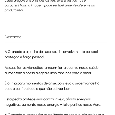
Cada artigo é único, os cristais têm diferentes formas e
características, a imagem pode ser ligeiramente diferente do
produto real.
Descrição
A Granada é a pedra do sucesso, desenvolvimento pessoal,
proteção e força pessoal.
As suas fortes vibrações também fortalecem a nossa saúde,
aumentam a nossa alegria e inspiram-nos para o amor.
É ótima para momentos de crise, pois leva a ordem onde há
caos e purifica tudo o que não estiver bem.
Esta pedra protege-nos contra inveja, afasta energias
negativas, aumenta nossa energia vital e purifica nossa Aura.
A Granada é uma pedra muito ligada ao sangue, ela melhora a