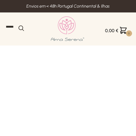
Envios em < 48h Portugal Continental & Ilhas
0,00
€
0