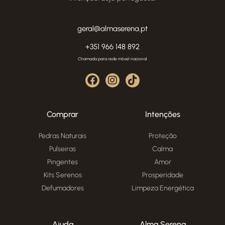
geral@almaserena.pt
+351 966 148 892
Chamada para rede móvel nacional
Comprar
Intenções
Pedras Naturais
Proteção
Pulseiras
Calma
Pingentes
Amor
Kits Serenos
Prosperidade
Defumadores
Limpeza Energética
Ajuda
Alma Serena