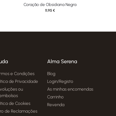
Coração de Obsidiana Negra
11,95
€
uda
Alma Serena
rmos e Condições
Blog
lítica de Privacidade
Login/Registo
voluções ou
As minhas encomendas
embolsos
Carrinho
ítica de Cookies
Revenda
vro de Reclamações