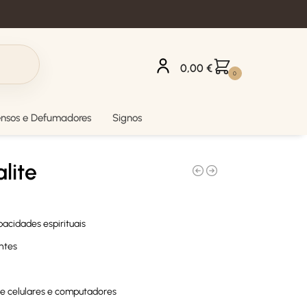
0,00
€
0
ensos e Defumadores
Signos
lite
pacidades espirituais
ntes
de celulares e computadores