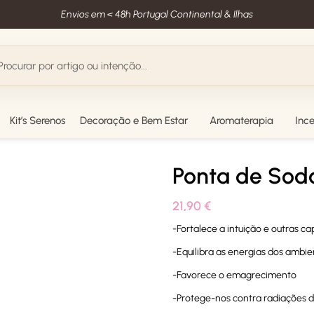
Envios em < 48h Portugal Continental & Ilhas
Kit’s Serenos
Decoração e Bem Estar
Aromaterapia
Inc
Ponta de Soda
21,90
€
-Fortalece a intuição e outras ca
-Equilibra as energias dos ambie
-Favorece o emagrecimento
-Protege-nos contra radiações 