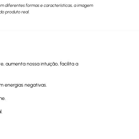
têm diferentes formas e características, a imagem
do produto real.
 aumenta nossa intuição, facilita a
m energias negativas.
me.
l.