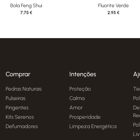
Bola Feng Shui
Fluorite Verde
7,75
€
2,95
€
Comprar
Intenções
Aj
Pedras Naturais
Proteção
Te
Pulseiras
Calma
Po
Pingentes
Amor
De
Re
Kits Serenos
Prosperidade
Pol
Defumadores
Limpeza Energética
Li