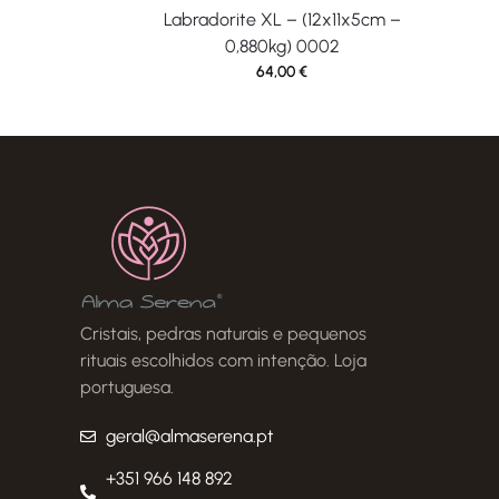
Labradorite XL – (12x11x5cm –
0,880kg) 0002
64,00
€
Cristais, pedras naturais e pequenos
rituais escolhidos com intenção. Loja
portuguesa.
geral@almaserena.pt
+351 966 148 892