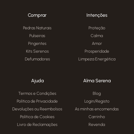
Comprar
Intenções
Pedras Naturais
Proteção
Pulseiras
Calma
Pingentes
Amor
Kits Serenos
Prosperidade
Defumadores
Limpeza Energética
Ajuda
Alma Serena
Termos e Condições
Blog
Política de Privacidade
Login/Registo
Devoluções ou Reembolsos
As minhas encomendas
Política de Cookies
Carrinho
Livro de Reclamações
Revenda