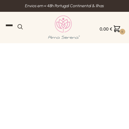
Envios em < 48h Portugal Continental & Ilhas
0,00
€
0