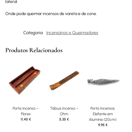
lateral.
Onde pode queimar incensos de vareta e de cone.
Categoria:
Incensários e Queimadores
Produtos Relacionados
Porta Incenso –
Tábua Incenso –
Porta Incensos
Flores
Ohm
Elefante em
11,45
€
5,35
€
Alumínio (20cm)
9,95
€