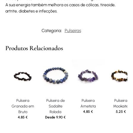
A sua energia também melhora os casos de cólicas, tireoide,
artrite, diabetes e infecções.
Categoria:
Pulseiras
Produtos Relacionados
Pulseira
Pulseira de
Pulseira
Pulseira
Granada em
Sodalite
Ametista
Mookaite
Bruto
Rolada
4,85
€
5,25
€
4,85
€
Desde
9,90
€