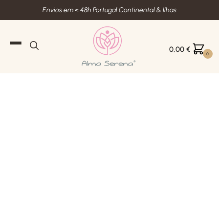
Envios em < 48h Portugal Continental & Ilhas
0,00
€
0