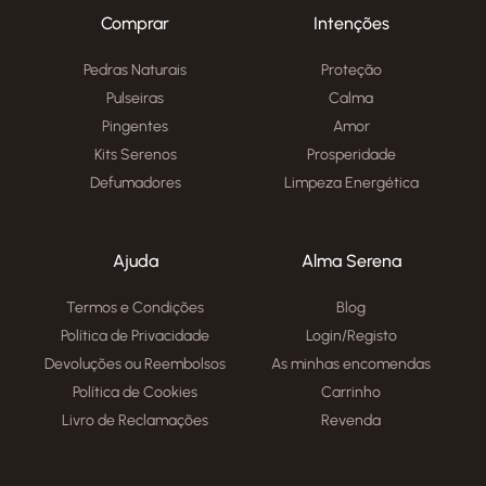
Comprar
Intenções
Pedras Naturais
Proteção
Pulseiras
Calma
Pingentes
Amor
Kits Serenos
Prosperidade
Defumadores
Limpeza Energética
Ajuda
Alma Serena
Termos e Condições
Blog
Política de Privacidade
Login/Registo
Devoluções ou Reembolsos
As minhas encomendas
Política de Cookies
Carrinho
Livro de Reclamações
Revenda