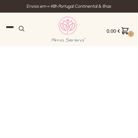
Envios em < 48h Portugal Continental & Ilhas
0,00
€
0