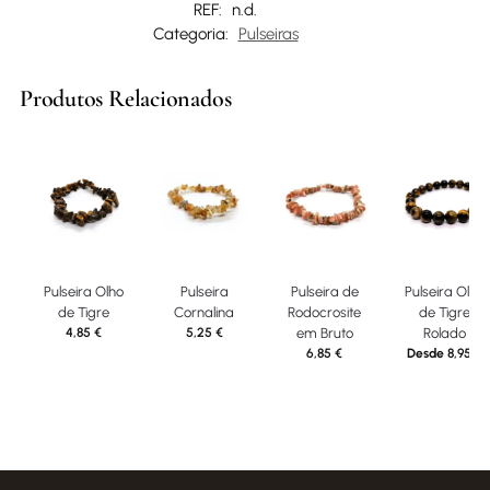
REF:
n.d.
Categoria:
Pulseiras
Produtos Relacionados
Pulseira Olho
Pulseira
Pulseira de
Pulseira Olho
de Tigre
Cornalina
Rodocrosite
de Tigre
4,85
€
5,25
€
em Bruto
Rolado
6,85
€
Desde
8,95
€