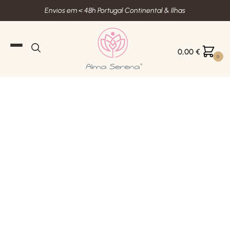
Envios em < 48h Portugal Continental & Ilhas
0,00
€
0