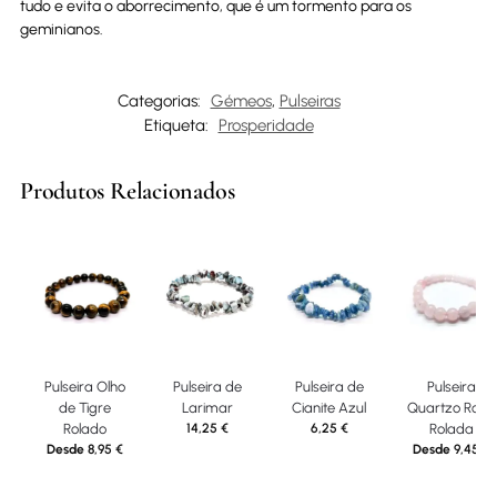
tudo e evita o aborrecimento, que é um tormento para os
geminianos.
Categorias:
Gémeos
,
Pulseiras
Etiqueta:
Prosperidade
Produtos Relacionados
Pulseira Olho
Pulseira de
Pulseira de
Pulseira
de Tigre
Larimar
Cianite Azul
Quartzo Rosa
Rolado
14,25
€
6,25
€
Rolada
Desde
8,95
€
Desde
9,45
€