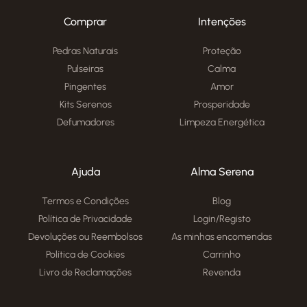
Comprar
Intenções
Pedras Naturais
Proteção
Pulseiras
Calma
Pingentes
Amor
Kits Serenos
Prosperidade
Defumadores
Limpeza Energética
Ajuda
Alma Serena
Termos e Condições
Blog
Política de Privacidade
Login/Registo
Devoluções ou Reembolsos
As minhas encomendas
Política de Cookies
Carrinho
Livro de Reclamações
Revenda