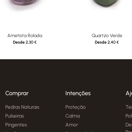
Ametista Rolada
Quartzo Verde
Desde
2,30
€
Desde
2,40
€
Comprar
Intenções
Aj
Pedras Naturais
Proteção
Te
Pulseiras
Calma
Po
Pingentes
Amor
De