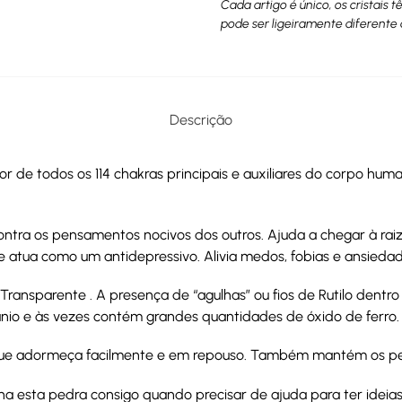
Cada artigo é único, os cristais 
pode ser ligeiramente diferente 
Descrição
or de todos os 114 chakras principais e auxiliares do corpo hum
ntra os pensamentos nocivos dos outros. Ajuda a chegar à raiz 
atua como um antidepressivo. Alivia medos, fobias e ansiedad
ansparente . A presença de “agulhas” ou fios de Rutilo dentro 
itânio e às vezes contém grandes quantidades de óxido de ferro.
que adormeça facilmente e em repouso. Também mantém os pe
enha esta pedra consigo quando precisar de ajuda para ter idei