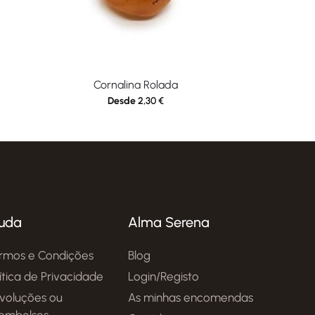
Cornalina Rolada
Desde
2,30
€
uda
Alma Serena
rmos e Condições
Blog
lítica de Privacidade
Login/Registo
voluções ou
As minhas encomendas