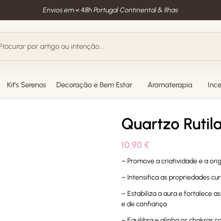
Envios em < 48h Portugal Continental & Ilhas
Kit’s Serenos
Decoração e Bem Estar
Aromaterapia
Inc
Quartzo Rutil
10,90
€
– Promove a criatividade e a ori
– Intensifica as propriedades cura
– Estabiliza a aura e fortalece 
e de confiança
– Equilibra e alinha os chakras 