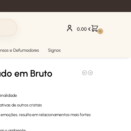
0,00
€
0
ensos e Defumadores
Signos
ado em Bruto
ginalidade
tivas de outros cristais
as emoções, resulta em relacionamentos mais fortes
com o ambiente