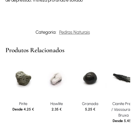
de depressão, tristeza profunda e solidão
Categoria:
Pedras Naturais
Produtos Relacionados
Pirite
Howlite
Granada
Cianite Preta
Desde
4,25
€
2,35
€
5,25
€
/ Vassoura de
Bruxa
Desde
5,45
€