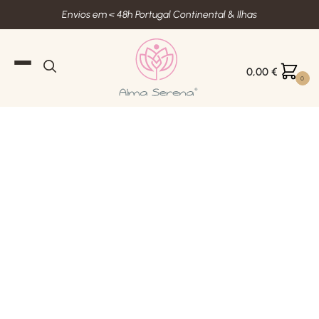
Envios em < 48h Portugal Continental & Ilhas
0,00
€
0