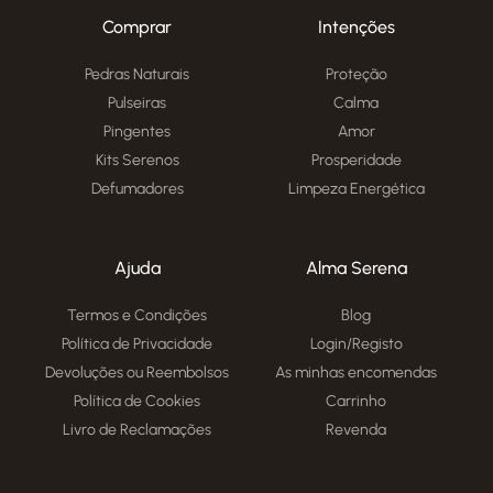
Comprar
Intenções
Pedras Naturais
Proteção
Pulseiras
Calma
Pingentes
Amor
Kits Serenos
Prosperidade
Defumadores
Limpeza Energética
Ajuda
Alma Serena
Termos e Condições
Blog
Política de Privacidade
Login/Registo
Devoluções ou Reembolsos
As minhas encomendas
Política de Cookies
Carrinho
Livro de Reclamações
Revenda