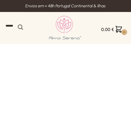
Envios em < 48h Portugal Continental & Ilhas
0,00
€
0