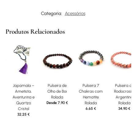
Categoria:
Acessórios
Produtos Relacionados
Japamala –
Pulseira de
Pulseira 7
Pulseira de
Ametista,
Olho de Boi
Chakras com
Rodocrosite
Aventurina e
Rolada
Hematite
Argentina
Quartzo
Desde
7,90
€
Rolada
Rolada
Cristal
6,65
€
34,90
€
32,25
€