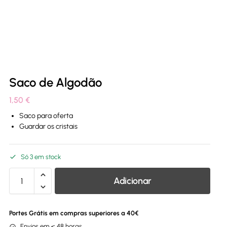
Saco de Algodão
1,50
€
Saco para oferta
Guardar os cristais
Só 3 em stock
Adicionar
Portes Grátis em compras superiores a 40€
Envios em < 48 horas