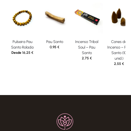
Pulseira Pau
Pau Santo
Incenso Tribal
Cones de
Santo Rolada
0,95
€
Soul – Pau
Incenso – Pau
Desde
16,25
€
Santo
Santo (10
2,75
€
unid.)
2,55
€