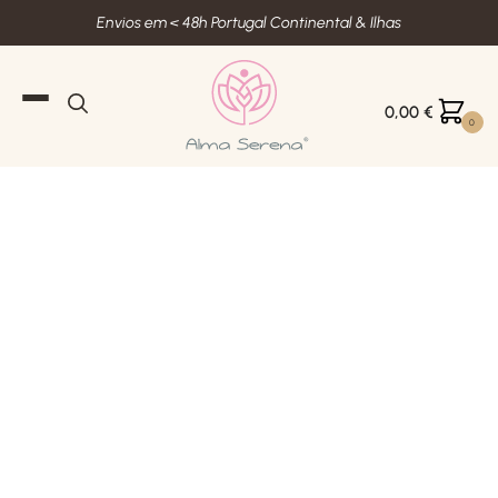
Envios em < 48h Portugal Continental & Ilhas
0,00
€
0