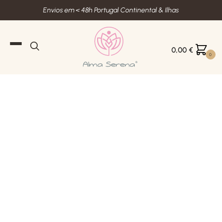
Envios em < 48h Portugal Continental & Ilhas
0,00
€
0