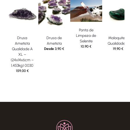
Ponta de
Limpeza de
Drusa
Drusa de
Malaquite –
Selenite
Ametista
Ametista
Qualidade A
10,90
€
Qualidade A
Desde
3,90
€
19,90
€
XL –
(24x14x6cm –
1,453kg) 0030
159,00
€