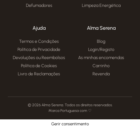
Defumadores
Limpeza Energética
Ajuda
Alma Serena
Termos e Condições
Blog
Política de Privacidade
Login/Registo
Devoluções ou Reembolsos
As minhas encomendas
Política de Cookies
Carrinho
Livro de Reclamações
Revenda
© 2026 Alma Serena. Todos os direitos reservados.
Marca Portuguesa com ♡
Gerir consentimento