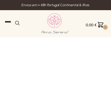
Envios em < 48h Portugal Continental & Ilhas
0,00
€
0