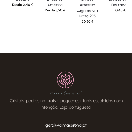
Desde
2,40
€
Ametista
Ametista
Dourados
Desde
3,90
€
Lágrima em
10,45
€
Prata 925
20,90
€
Cristais, pedras naturais e pequenos rituais escolhidos com
intenção. Loja portuguesa.
geral@almaserena.pt