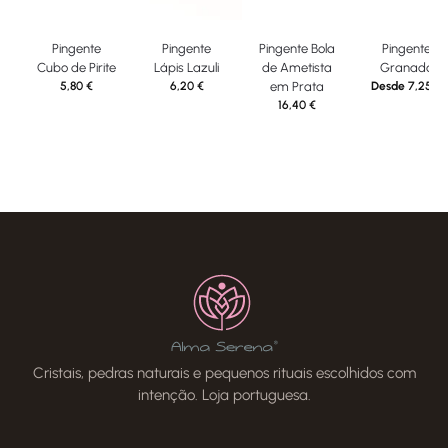
Pingente
Pingente
Pingente Bola
Pingente
Cubo de Pirite
Lápis Lazuli
de Ametista
Granada
5,80
€
6,20
€
em Prata
Desde
7,25
€
16,40
€
Cristais, pedras naturais e pequenos rituais escolhidos com
intenção. Loja portuguesa.