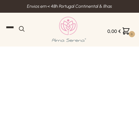
Envios em < 48h Portugal Continental & Ilhas
0,00
€
0