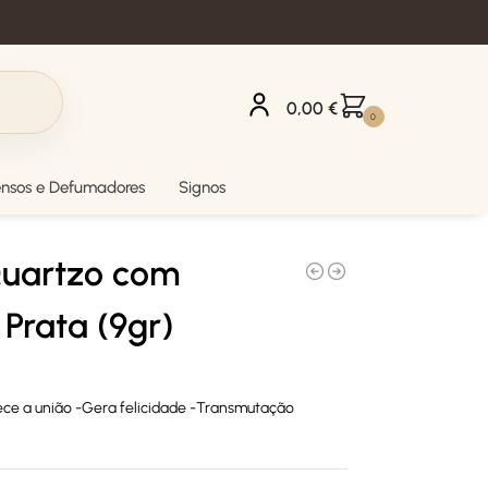
0,00
€
0
ensos e Defumadores
Signos
Quartzo com
Prata (9gr)
ece a união -Gera felicidade -Transmutação