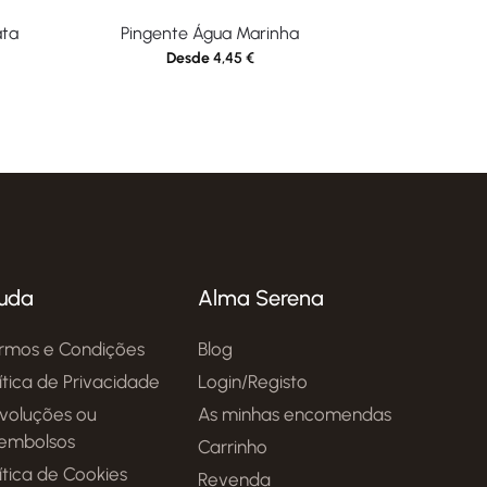
ata
Pingente Água Marinha
Desde
4,45
€
uda
Alma Serena
rmos e Condições
Blog
lítica de Privacidade
Login/Registo
voluções ou
As minhas encomendas
embolsos
Carrinho
ítica de Cookies
Revenda