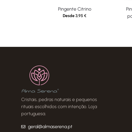
Pingente Citrino
Pi
Desde
3,95
€
po
Cristais, pedras naturais e pequenos
rituais escolhidos com intenção. Loja
portuguesa.
geral@almaserena.pt