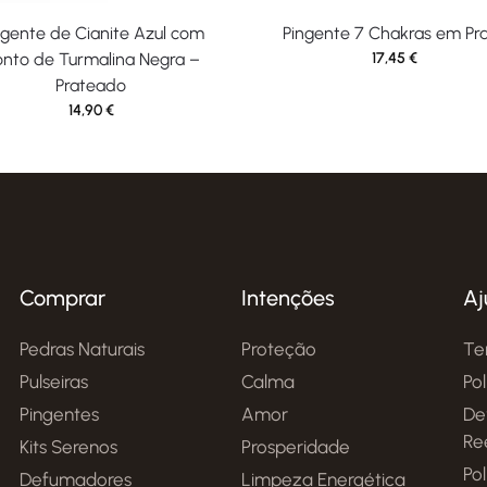
ngente de Cianite Azul com
Pingente 7 Chakras em Pr
nto de Turmalina Negra –
17,45
€
Prateado
14,90
€
Comprar
Intenções
Aj
Pedras Naturais
Proteção
Te
Pulseiras
Calma
Po
Pingentes
Amor
De
Re
Kits Serenos
Prosperidade
Pol
Defumadores
Limpeza Energética