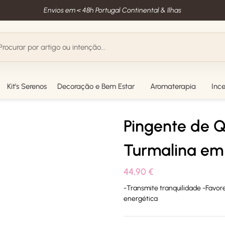
Envios em < 48h Portugal Continental & Ilhas
Kit’s Serenos
Decoração e Bem Estar
Aromaterapia
Inc
Pingente de 
Turmalina em 
44,90
€
-Transmite tranquilidade -Favor
energética